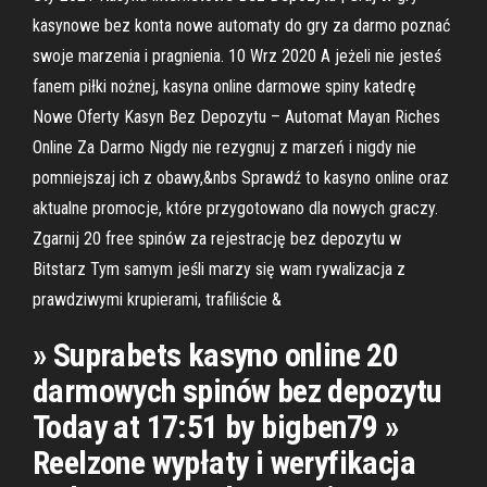
kasynowe bez konta nowe automaty do gry za darmo poznać
swoje marzenia i pragnienia. 10 Wrz 2020 A jeżeli nie jesteś
fanem piłki nożnej, kasyna online darmowe spiny katedrę
Nowe Oferty Kasyn Bez Depozytu – Automat Mayan Riches
Online Za Darmo Nigdy nie rezygnuj z marzeń i nigdy nie
pomniejszaj ich z obawy,&nbs Sprawdź to kasyno online oraz
aktualne promocje, które przygotowano dla nowych graczy.
Zgarnij 20 free spinów za rejestrację bez depozytu w
Bitstarz Tym samym jeśli marzy się wam rywalizacja z
prawdziwymi krupierami, trafiliście &
» Suprabets kasyno online 20
darmowych spinów bez depozytu
Today at 17:51 by bigben79 »
Reelzone wypłaty i weryfikacja