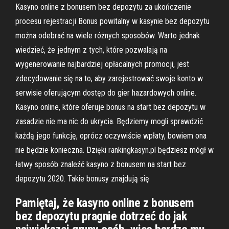
Kasyno online z bonusem bez depozytu za ukończenie
procesu rejestracji Bonus powitalny w kasynie bez depozytu
można odebrać na wiele różnych sposobów. Warto jednak
wiedzieć, że jednym z tych, które pozwalają na
wygenerowanie najbardziej opłacalnych promocji, jest
zdecydowanie się na to, aby zarejestrować swoje konto w
serwisie oferującym dostęp do gier hazardowych online.
Kasyno online, które oferuje bonus na start bez depozytu w
zasadzie nie ma nic do ukrycia. Będziemy mogli sprawdzić
każdą jego funkcję, oprócz oczywiście wpłaty, bowiem ona
nie będzie konieczna. Dzięki rankingkasyn.pl będziesz mógł w
łatwy sposób znaleźć kasyno z bonusem na start bez
depozytu 2020. Takie bonusy znajdują się
Pamiętaj, że kasyno online z bonusem
bez depozytu pragnie dotrzeć do jak