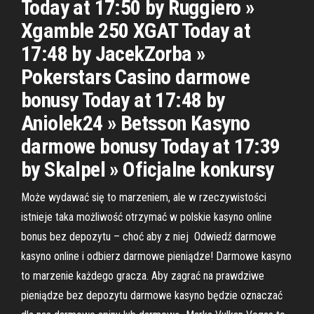
Today at 17:50 by Ruggiero »
Xgamble 250 XGAT Today at
17:48 by JacekZorba »
Pokerstars Casino darmowe
bonusy Today at 17:48 by
Aniolek24 » Betsson Kasyno
darmowe bonusy Today at 17:39
by Skalpel » Oficjalne konkursy
Może wydawać się to marzeniem, ale w rzeczywistości
istnieje taka możliwość otrzymać w polskie kasyno online
bonus bez depozytu – choć aby z niej Odwiedź darmowe
kasyno online i odbierz darmowe pieniądze! Darmowe kasyno
to marzenie każdego gracza. Aby zagrać na prawdziwe
pieniądze bez depozytu darmowe kasyno będzie oznaczać