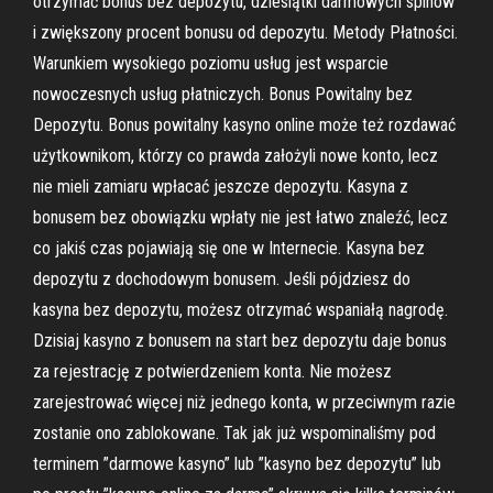
otrzymać bonus bez depozytu, dziesiątki darmowych spinów
i zwiększony procent bonusu od depozytu. Metody Płatności.
Warunkiem wysokiego poziomu usług jest wsparcie
nowoczesnych usług płatniczych. Bonus Powitalny bez
Depozytu. Bonus powitalny kasyno online może też rozdawać
użytkownikom, którzy co prawda założyli nowe konto, lecz
nie mieli zamiaru wpłacać jeszcze depozytu. Kasyna z
bonusem bez obowiązku wpłaty nie jest łatwo znaleźć, lecz
co jakiś czas pojawiają się one w Internecie. Kasyna bez
depozytu z dochodowym bonusem. Jeśli pójdziesz do
kasyna bez depozytu, możesz otrzymać wspaniałą nagrodę.
Dzisiaj kasyno z bonusem na start bez depozytu daje bonus
za rejestrację z potwierdzeniem konta. Nie możesz
zarejestrować więcej niż jednego konta, w przeciwnym razie
zostanie ono zablokowane. Tak jak już wspominaliśmy pod
terminem ”darmowe kasyno” lub ”kasyno bez depozytu” lub